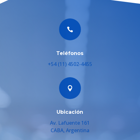

Teléfonos
+54 (11) 4502-4455

Ubicación
Av. Lafuente 161
CABA, Argentina